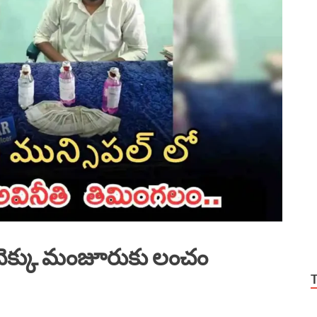
చెక్కు మంజూరుకు లంచం