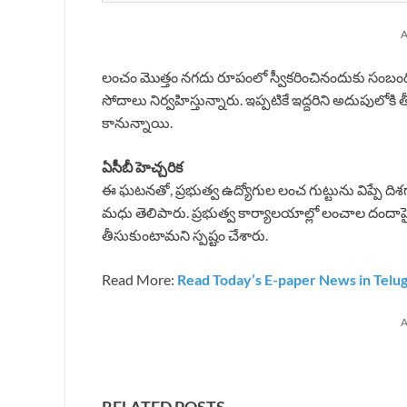
A
లంచం మొత్తం నగదు రూపంలో స్వీకరించినందుకు సంబంధించి
సోదాలు నిర్వహిస్తున్నారు. ఇప్పటికే ఇద్దరిని అదుపులోకి
కానున్నాయి.
ఏసీబీ హెచ్చరిక
ఈ ఘటనతో, ప్రభుత్వ ఉద్యోగుల లంచ గుట్టును విప్పే దిశ
మధు తెలిపారు. ప్రభుత్వ కార్యాలయాల్లో లంచాల దందాప
తీసుకుంటామని స్పష్టం చేశారు.
Read More:
Read Today’s E-paper News in Telu
A