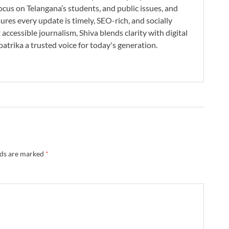
ocus on Telangana’s students, and public issues, and
res every update is timely, SEO-rich, and socially
accessible journalism, Shiva blends clarity with digital
atrika a trusted voice for today's generation.
lds are marked
*