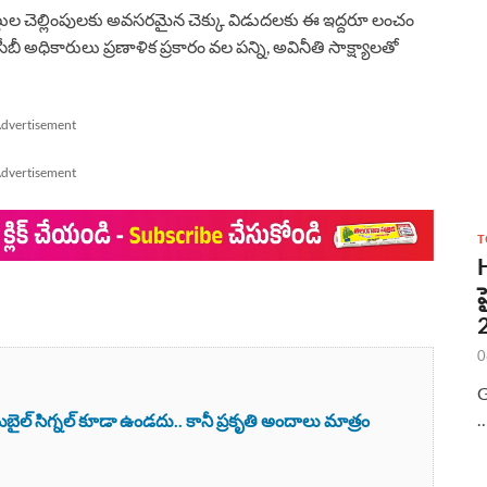
 బిల్లుల చెల్లింపులకు అవసరమైన చెక్కు విడుదలకు ఈ ఇద్దరూ లంచం
ీ అధికారులు ప్రణాళిక ప్రకారం వల పన్ని, అవినీతి సాక్ష్యాలతో
dvertisement
dvertisement
T
0
G
ైల్ సిగ్నల్ కూడా ఉండదు.. కానీ ప్రకృతి అందాలు మాత్రం