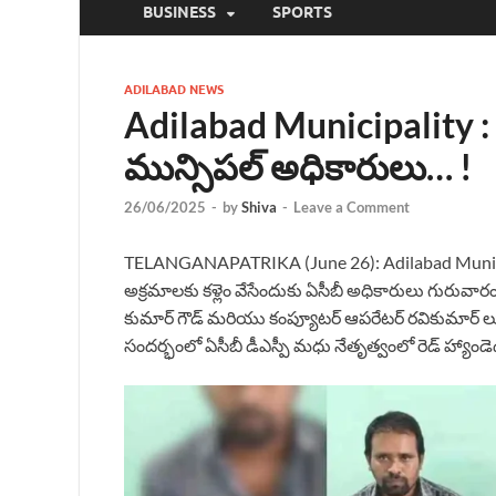
BUSINESS
SPORTS
ADILABAD NEWS
Adilabad Municipality :
మున్సిపల్ అధికారులు… !
26/06/2025
-
by
Shiva
-
Leave a Comment
TELANGANAPATRIKA (June 26): Adilabad Municipa
అక్రమాలకు కళ్లెం వేసేందుకు ఏసీబీ అధికారులు గురువారం
కుమార్ గౌడ్ మరియు కంప్యూటర్ ఆపరేటర్ రవికుమార్ లు 
సందర్భంలో ఏసీబీ డీఎస్పీ మధు నేతృత్వంలో రెడ్ హ్యాండెడ్