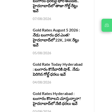
బంగారం ధరలపై భారీ అప్‌డేట్..
హైదరాబాద్‌లో తాజా గోల్డ్ రేట్లు
ఇవే
07/08/2026
JOIN
US ON
Gold Rates August 5 2026 :
నేడు బంగారం ధర ఎంత?
హైదరాబాద్‌లో 22K, 24K రేట్లు
ఇవే
05/08/2026
Gold Rate Today Hyderabad
: బంగారం కొనేవారికి షాక్.. నేడు
పెరిగిన గోల్డ్ ధరలు ఇవే
04/08/2026
Gold Rates Hyderabad :
బంగారం కొనాలని చూస్తున్నారా?
హైదరాబాద్‌లో నేటి ధరలు ఇవే
03/08/2026