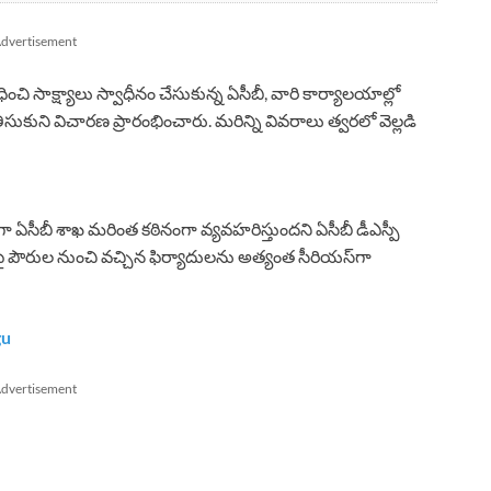
dvertisement
 సాక్ష్యాలు స్వాధీనం చేసుకున్న ఏసీబీ, వారి కార్యాలయాల్లో
 తీసుకుని విచారణ ప్రారంభించారు. మరిన్ని వివరాలు త్వరలో వెల్లడి
గా ఏసీబీ శాఖ మరింత కఠినంగా వ్యవహరిస్తుందని ఏసీబీ డీఎస్పీ
ై పౌరుల నుంచి వచ్చిన ఫిర్యాదులను అత్యంత సీరియస్‌గా
gu
dvertisement