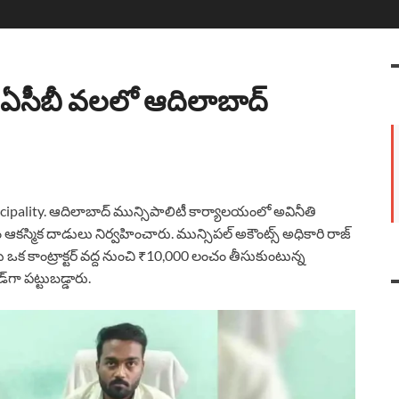
 ఏసీబీ వలలో ఆదిలాబాద్
lity. ఆదిలాబాద్ మున్సిపాలిటీ కార్యాలయంలో అవినీతి
 ఆకస్మిక దాడులు నిర్వహించారు. మున్సిపల్ అకౌంట్స్ అధికారి రాజ్
ఒక కాంట్రాక్టర్ వద్ద నుంచి ₹10,000 లంచం తీసుకుంటున్న
‌గా పట్టుబడ్డారు.