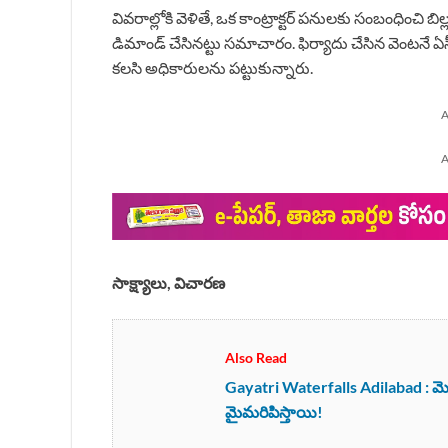
వివరాల్లోకి వెళితే, ఒక కాంట్రాక్టర్ పనులకు సంబంధించి
డిమాండ్ చేసినట్టు సమాచారం. ఫిర్యాదు చేసిన వెంటనే ఏసీబ
కలసి అధికారులను పట్టుకున్నారు.
A
A
సాక్ష్యాలు, విచారణ
Also Read
Gayatri Waterfalls Adilabad : మొబ
మైమరిపిస్తాయి!