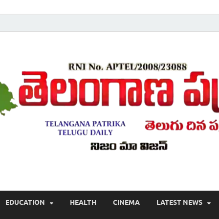
Telugu ,Latest Telangana News, Rajanna Sircilla News, Telangana Break
EDUCATION
HEALTH
CINEMA
LATEST NEWS
వార్తలు , తెలుగు వార్తలు , బ్రేకింగ్ న్యూస్ తెలుగులో , తెలంగాణ లో తాజా అప్‌డేట్