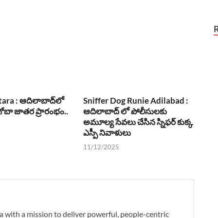
ara : ఆదిలాబాద్‌లో
Sniffer Dog Runie Adilabad :
బా జాతర ప్రారంభం..
ఆదిలాబాద్ లో పోలీసులకు
అమూల్య సేవలు చేసిన స్నిఫర్ కుక్క
ఎస్పీ నివాళులు
11/12/2025
a with a mission to deliver powerful, people-centric