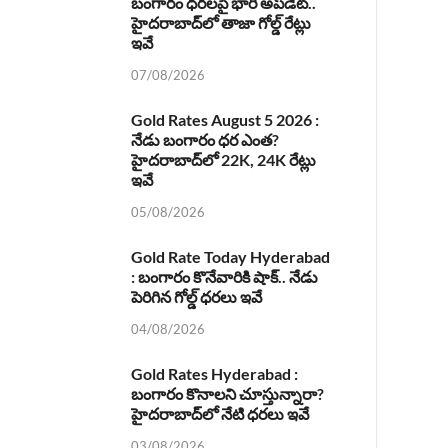
బంగారం ధరలపై భారీ అప్‌డేట్..
హైదరాబాద్‌లో తాజా గోల్డ్ రేట్లు
ఇవే
07/08/2026
Gold Rates August 5 2026 :
నేడు బంగారం ధర ఎంత?
హైదరాబాద్‌లో 22K, 24K రేట్లు
ఇవే
05/08/2026
Gold Rate Today Hyderabad
: బంగారం కొనేవారికి షాక్.. నేడు
పెరిగిన గోల్డ్ ధరలు ఇవే
04/08/2026
Gold Rates Hyderabad :
బంగారం కొనాలని చూస్తున్నారా?
హైదరాబాద్‌లో నేటి ధరలు ఇవే
03/08/2026