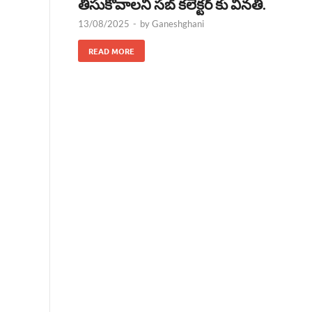
తీసుకోవాలని సబ్ కలెక్టర్ కు వినతి.
13/08/2025
-
by
Ganeshghani
READ MORE