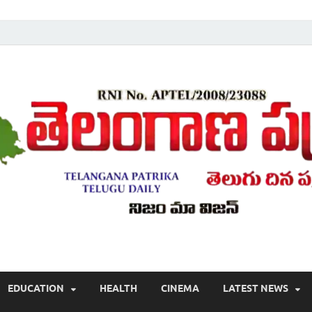
Telugu ,Latest Telangana News, Rajanna Sircilla News, Telangana Break
EDUCATION
HEALTH
CINEMA
LATEST NEWS
వార్తలు , తెలుగు వార్తలు , బ్రేకింగ్ న్యూస్ తెలుగులో , తెలంగాణ లో తాజా అప్‌డేట్