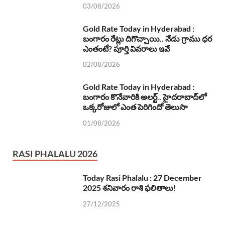
03/08/2026
Gold Rate Today in Hyderabad :
బంగారం రేట్లు దిగొచ్చాయి.. నేడు గ్రాము ధర
ఎంతంటే? పూర్తి వివరాలు ఇవే
02/08/2026
Gold Rate Today in Hyderabad :
బంగారం కొనేవారికి అలర్ట్.. హైదరాబాద్‌లో
ఒక్కరోజులో ఎంత పెరిగిందో తెలుసా
01/08/2026
RASI PHALALU 2026
Today Rasi Phalalu : 27 December
2025 శనివారం రాశి ఫలితాలు!
27/12/2025