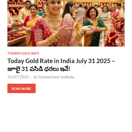
TODAYS GOLD RATE
Today Gold Rate in India July 31 2025 –
జూలై 31 పసిడి ధరలు ఇవే!
31/07/2025
-
by
Gnaneshwar kokkula
READ MORE