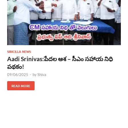
SIRICILLA NEWS
Aadi Srinivas:పేదల ఆశ – సీఎం సహాయ నిధి
పథకం!
09/06/2025
-
by
Shiva
READ MORE