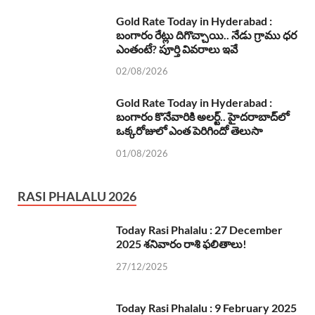
Gold Rate Today in Hyderabad :
బంగారం రేట్లు దిగొచ్చాయి.. నేడు గ్రాము ధర
ఎంతంటే? పూర్తి వివరాలు ఇవే
02/08/2026
Gold Rate Today in Hyderabad :
బంగారం కొనేవారికి అలర్ట్.. హైదరాబాద్‌లో
ఒక్కరోజులో ఎంత పెరిగిందో తెలుసా
01/08/2026
RASI PHALALU 2026
Today Rasi Phalalu : 27 December
2025 శనివారం రాశి ఫలితాలు!
27/12/2025
Today Rasi Phalalu : 9 February 2025