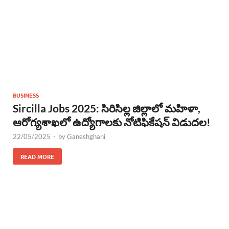
BUSINESS
Sircilla Jobs 2025: సిరిసిల్ల జిల్లాలో మహిళా,
ఆరోగ్యశాఖలో ఉద్యోగాలకు నోటిఫికేషన్ విడుదల!
22/05/2025
-
by
Ganeshghani
READ MORE