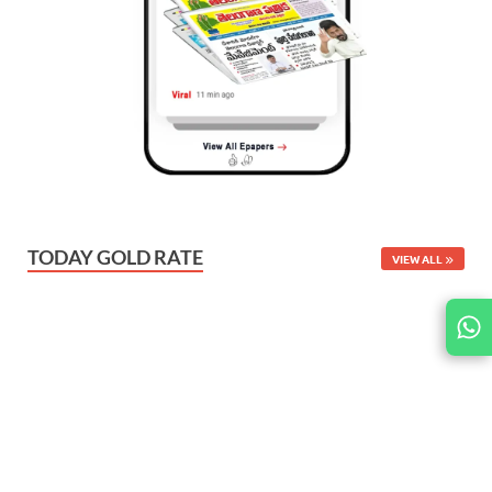
TODAY GOLD RATE
VIEW ALL
JOIN
US ON