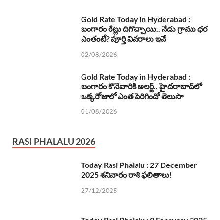
Gold Rate Today in Hyderabad :
బంగారం రేట్లు దిగొచ్చాయి.. నేడు గ్రాము ధర
ఎంతంటే? పూర్తి వివరాలు ఇవే
02/08/2026
Gold Rate Today in Hyderabad :
బంగారం కొనేవారికి అలర్ట్.. హైదరాబాద్‌లో
ఒక్కరోజులో ఎంత పెరిగిందో తెలుసా
01/08/2026
RASI PHALALU 2026
Today Rasi Phalalu : 27 December
2025 శనివారం రాశి ఫలితాలు!
27/12/2025
Today Rasi Phalalu : 9 February 2025