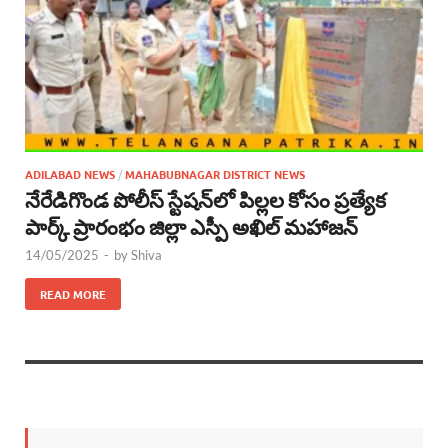
ADILABAD NEWS
/
MAHABUBNAGAR DISTRICT NEWS
నేరేడిగొండ పోలీస్ స్టేషన్‌లో పిల్లల కోసం ప్రత్యేక
పార్క్ ప్రారంభం జిల్లా ఎస్పీ అఖిల్ మహాజన్
14/05/2025
-
by
Shiva
READ MORE