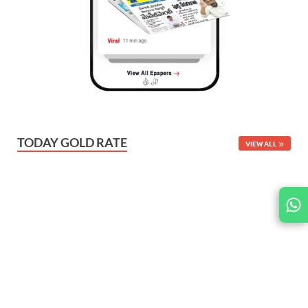
TODAY GOLD RATE
VIEW ALL
JOIN
US ON