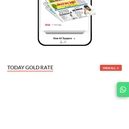
TODAY GOLD RATE
VIEW ALL
JOIN
US ON