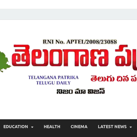
Telugu ,Latest Telangana News, Rajanna Sircilla News, Telangana Break
EDUCATION
HEALTH
CINEMA
LATEST NEWS
వార్తలు , తెలుగు వార్తలు , బ్రేకింగ్ న్యూస్ తెలుగులో , తెలంగాణ లో తాజా అప్‌డేట్