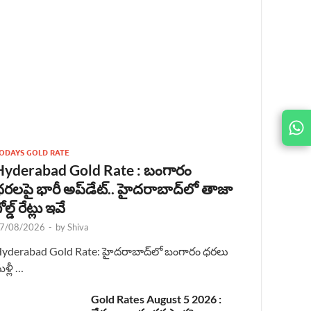
JOIN
US ON
ODAYS GOLD RATE
Hyderabad Gold Rate : బంగారం
రలపై భారీ అప్‌డేట్.. హైదరాబాద్‌లో తాజా
ోల్డ్ రేట్లు ఇవే
7/08/2026
-
by
Shiva
yderabad Gold Rate: హైదరాబాద్‌లో బంగారం ధరలు
ళ్లీ …
Gold Rates August 5 2026 :