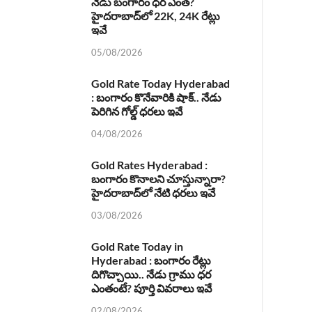
నేడు బంగారం ధర ఎంత?
హైదరాబాద్‌లో 22K, 24K రేట్లు
ఇవే
05/08/2026
Gold Rate Today Hyderabad
: బంగారం కొనేవారికి షాక్.. నేడు
పెరిగిన గోల్డ్ ధరలు ఇవే
04/08/2026
Gold Rates Hyderabad :
బంగారం కొనాలని చూస్తున్నారా?
హైదరాబాద్‌లో నేటి ధరలు ఇవే
03/08/2026
Gold Rate Today in
Hyderabad : బంగారం రేట్లు
దిగొచ్చాయి.. నేడు గ్రాము ధర
ఎంతంటే? పూర్తి వివరాలు ఇవే
02/08/2026