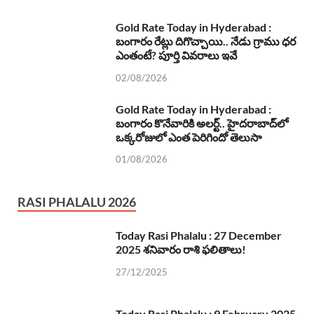
Gold Rate Today in Hyderabad :
బంగారం రేట్లు దిగొచ్చాయి.. నేడు గ్రాము ధర
ఎంతంటే? పూర్తి వివరాలు ఇవే
02/08/2026
Gold Rate Today in Hyderabad :
బంగారం కొనేవారికి అలర్ట్.. హైదరాబాద్‌లో
ఒక్కరోజులో ఎంత పెరిగిందో తెలుసా
01/08/2026
RASI PHALALU 2026
Today Rasi Phalalu : 27 December
2025 శనివారం రాశి ఫలితాలు!
27/12/2025
Today Rasi Phalalu : 9 February 2025