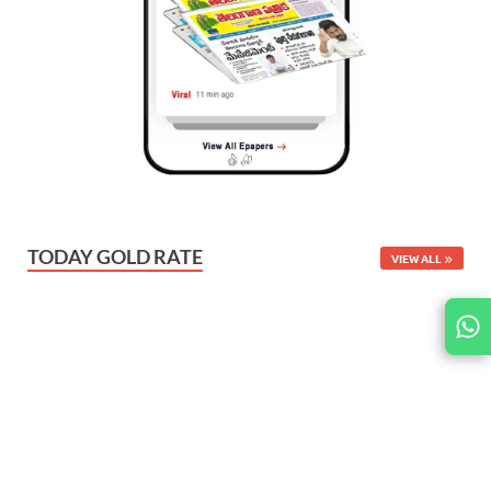
TODAY GOLD RATE
VIEW ALL
JOIN
US ON