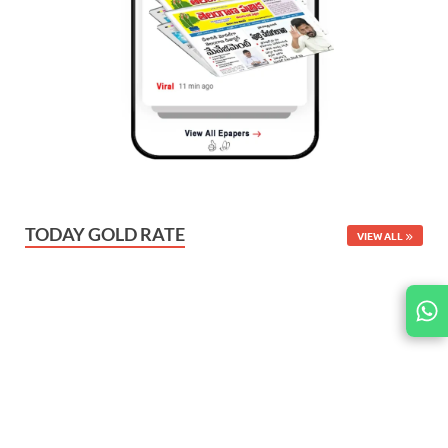
TODAY GOLD RATE
VIEW ALL
JOIN
US ON