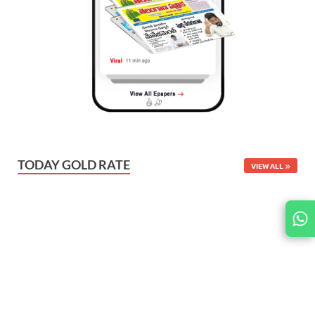
TODAY GOLD RATE
VIEW ALL
JOIN
US ON