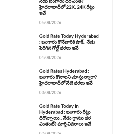
నేడు బంగారం ధర ఎంత?
హైదరాబాద్‌లో 22K, 24K రేట్లు
ఇవే
05/08/2026
Gold Rate Today Hyderabad
: బంగారం కొనేవారికి షాక్.. నేడు
పెరిగిన గోల్డ్ ధరలు ఇవే
04/08/2026
Gold Rates Hyderabad :
బంగారం కొనాలని చూస్తున్నారా?
హైదరాబాద్‌లో నేటి ధరలు ఇవే
03/08/2026
Gold Rate Today in
Hyderabad : బంగారం రేట్లు
దిగొచ్చాయి.. నేడు గ్రాము ధర
ఎంతంటే? పూర్తి వివరాలు ఇవే
02/08/2026