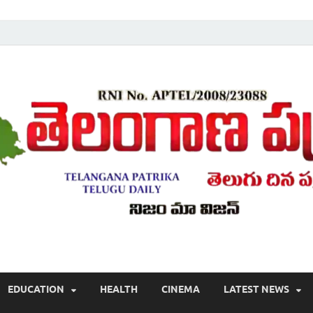
Telugu ,Latest Telangana News, Rajanna Sircilla News, Telangana Break
EDUCATION
HEALTH
CINEMA
LATEST NEWS
వార్తలు , తెలుగు వార్తలు , బ్రేకింగ్ న్యూస్ తెలుగులో , తెలంగాణ లో తాజా అప్‌డేట్