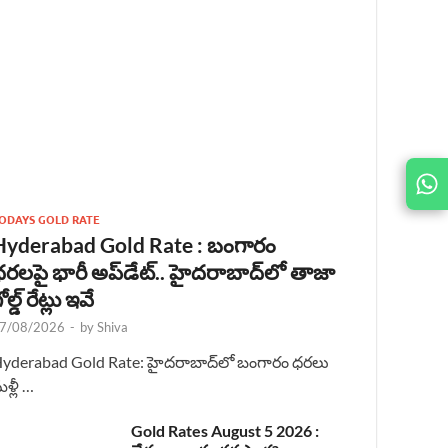
JOIN
US ON
ODAYS GOLD RATE
Hyderabad Gold Rate : బంగారం
రలపై భారీ అప్‌డేట్.. హైదరాబాద్‌లో తాజా
ోల్డ్ రేట్లు ఇవే
7/08/2026
-
by
Shiva
yderabad Gold Rate: హైదరాబాద్‌లో బంగారం ధరలు
ళ్లీ …
Gold Rates August 5 2026 :