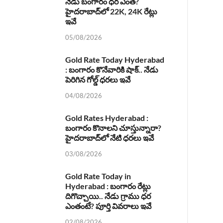
నేడు బంగారం ధర ఎంత?
హైదరాబాద్‌లో 22K, 24K రేట్లు
ఇవే
05/08/2026
Gold Rate Today Hyderabad
: బంగారం కొనేవారికి షాక్.. నేడు
పెరిగిన గోల్డ్ ధరలు ఇవే
04/08/2026
Gold Rates Hyderabad :
బంగారం కొనాలని చూస్తున్నారా?
హైదరాబాద్‌లో నేటి ధరలు ఇవే
03/08/2026
Gold Rate Today in
Hyderabad : బంగారం రేట్లు
దిగొచ్చాయి.. నేడు గ్రాము ధర
ఎంతంటే? పూర్తి వివరాలు ఇవే
02/08/2026