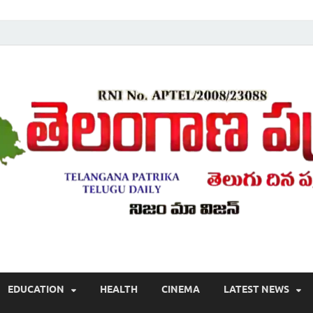
Telugu ,Latest Telangana News, Rajanna Sircilla News, Telangana Break
EDUCATION
HEALTH
CINEMA
LATEST NEWS
వార్తలు , తెలుగు వార్తలు , బ్రేకింగ్ న్యూస్ తెలుగులో , తెలంగాణ లో తాజా అప్‌డేట్