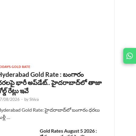
JOIN
US ON
ODAYS GOLD RATE
Hyderabad Gold Rate : బంగారం
రలపై భారీ అప్‌డేట్.. హైదరాబాద్‌లో తాజా
ోల్డ్ రేట్లు ఇవే
7/08/2026
-
by
Shiva
yderabad Gold Rate: హైదరాబాద్‌లో బంగారం ధరలు
ళ్లీ …
Gold Rates August 5 2026 :