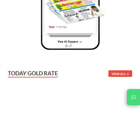
TODAY GOLD RATE
VIEW ALL
JOIN
US ON