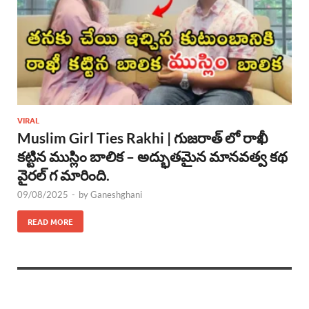
VIRAL
Muslim Girl Ties Rakhi | గుజరాత్ లో రాఖీ
కట్టిన ముస్లిం బాలిక – అద్భుతమైన మానవత్వ కథ
వైరల్ గ మారింది.
09/08/2025
-
by
Ganeshghani
READ MORE