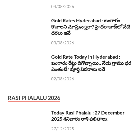
04/08/2026
Gold Rates Hyderabad : బంగారం
కొనాలని చూస్తున్నారా? హైదరాబాద్‌లో నేటి
ధరలు ఇవే
03/08/2026
Gold Rate Today in Hyderabad :
బంగారం రేట్లు దిగొచ్చాయి.. నేడు గ్రాము ధర
ఎంతంటే? పూర్తి వివరాలు ఇవే
02/08/2026
RASI PHALALU 2026
Today Rasi Phalalu : 27 December
2025 శనివారం రాశి ఫలితాలు!
27/12/2025