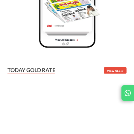
TODAY GOLD RATE
VIEW ALL
JOIN
US ON