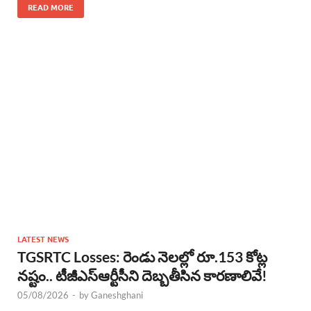
READ MORE
LATEST NEWS
TGSRTC Losses: రెండు నెలల్లో రూ.153 కోట్ల
నష్టం.. టీజీఎస్ఆర్టీసీని దెబ్బతీసిన కారణాలివే!
05/08/2026
-
by
Ganeshghani