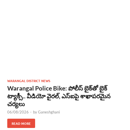
WARANGAL DISTRICT NEWS
Warangal Police Bike: పోలీస్ బైక్‌తో బైక్
ట్యాక్సీ.. వీడియో వైరల్, ఎస్‌ఐపై శాఖాపరమైన
చర్యలు
06/08/2026
-
by
Ganeshghani
READ MORE