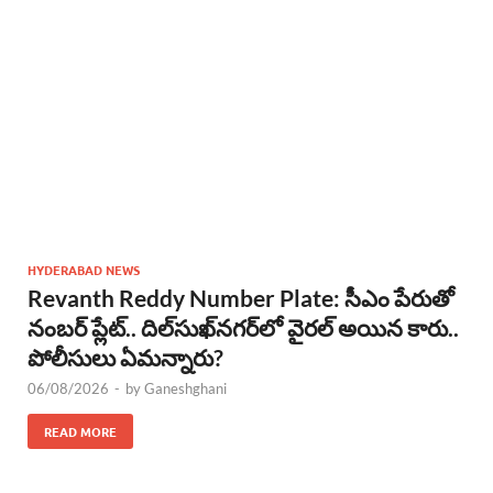
HYDERABAD NEWS
Revanth Reddy Number Plate: సీఎం పేరుతో
నంబర్ ప్లేట్.. దిల్‌సుఖ్‌నగర్‌లో వైరల్ అయిన కారు..
పోలీసులు ఏమన్నారు?
06/08/2026
-
by
Ganeshghani
READ MORE