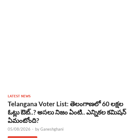
LATEST NEWS
Telangana Voter List: తెలంగాణలో 60 లక్షల
ఓట్లు ఔట్..? అసలు నిజం ఏంటి.. ఎన్నికల కమిషన్
ఏమంటోంది?
05/08/2026
-
by
Ganeshghani