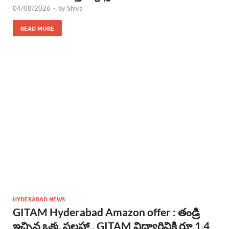
04/08/2026
-
by
Shiva
READ MORE
HYDERABAD NEWS
GITAM Hyderabad Amazon offer : తండ్రి
ఇచ్చిన ఒక్క సలహా.. GITAM విద్యార్థినికి రూ.1.4